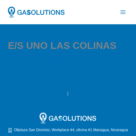
Ir
al
contenido
E/S UNO LAS COLINAS
Por
atencioncliente@gasolutionsni.com
/
agosto 13,
2025
ANTERIOR
SIGUIENTE
Ofiplaza San Dionisio, Workplace #4, oficina #1 Managua, Nicaragua