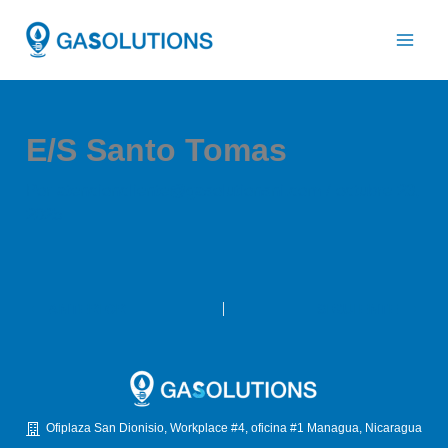
Ir
al
contenido
E/S Santo Tomas
Por
atencioncliente@gasolutionsni.com
/
octubre 23,
2025
ANTERIOR
SIGUIENTE
Ofiplaza San Dionisio, Workplace #4, oficina #1 Managua, Nicaragua